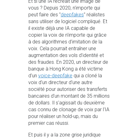
Et si une IA recréait une image de
vous ? Depuis 2020, n'importe qui
peut faire des "
deepfakes
" réalistes
sans utiliser de logiciel compliqué. Et
il existe déjà une IA capable de
copier la voix de n'importe qui grâce
à des algorithmes d'imitation de la
voix. Cela pourrait entraîner une
augmentation des vols d'identité et
des fraudes. En 2020, un directeur de
banque à Hong Kong a été victime
d'un
voice-deepfake
qui a cloné la
voix d'un directeur d'une autre
société pour autoriser des transferts
bancaires d'un montant de 35 millions
de dollars. Il s'agissait du deuxième
cas connu de clonage de voix par l'IA
pour réaliser un hold-up, mais du
premier cas réussi.
Et puis il y a la zone grise juridique