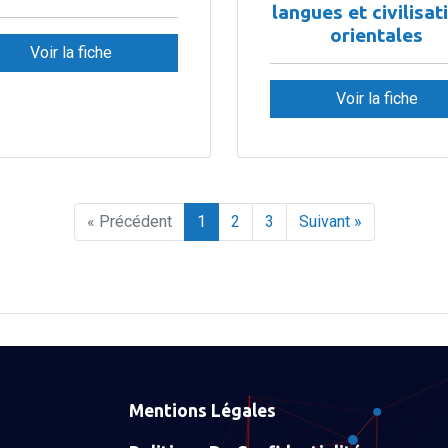
langues et civilisat
orientales
Voir la fiche
Voir la fiche
« Précédent
1
2
3
Suivant »
Mentions Légales