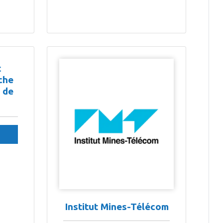
t
che
n de
Institut Mines-Télécom