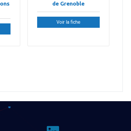
ions
de Grenoble
Voir la fiche